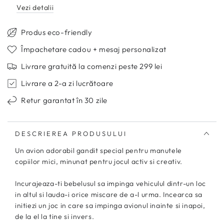
-
-
Vezi detalii
Tolo
Tolo
Bio
Bio
Produs eco-friendly
Împachetare cadou + mesaj personalizat
Livrare gratuită la comenzi peste 299 lei
Livrare a 2-a zi lucrătoare
Retur garantat în 30 zile
DESCRIEREA PRODUSULUI
Un avion adorabil gandit special pentru manutele
copiilor mici, minunat pentru jocul activ si creativ.
Incurajeaza-ti bebelusul sa impinga vehiculul dintr-un loc
in altul si lauda-i orice miscare de a-l urma. Incearca sa
initiezi un joc in care sa impinga avionul inainte si inapoi,
de la el la tine si invers.