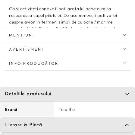
Ca si activitati conexe ii poti arata lui bebe cum sa
rasuceasca capul pilotului. De asemenea, ii poti vorbi
despre avion in termeni simpli de culoare / marime
caracteristici. Desi copilul fiind poate foarte mic este
MENTIUNI
posibil sa nu inteleaga tot cei zici insa vorbitul constant
cu el il va antrena pentru dezvoltarea limbajului in viitor.
AVERTISMENT
Potrivit atat pentru joaca la interior, la baita, cat si
afara, in parc sau la plaja.
INFO PRODUCĂTOR
Avionul ruleaza liber, este sigur pentru dentitie, rezistent
si durabil.
Detaliile produsului
Dezvolta si sustine:
Recunoasterea formelor si a culorilor
Brand
Tolo Bio
Explorarea tactila si prinderea
Rationamentul cauza-efect
Livrare & Plată
Dexteritatea
Coordonarea ochi-mana