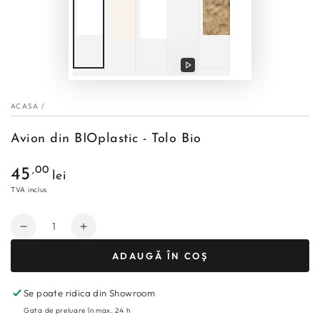
Vezi
video
ACASA
/
Avion din BIOplastic - Tolo Bio
Preţ
,00
45
lei
TVA inclus
Cantitate
Micșorează
Mărește
cantitatea
cantitatea
ADAUGĂ ÎN COŞ
pentru
pentru
Avion
Avion
din
din
Se poate ridica din Showroom
BIOplastic
BIOplastic
Gata de preluare în max. 24 h